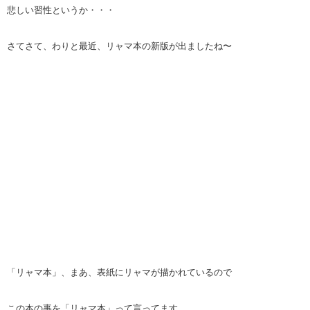
悲しい習性というか・・・
さてさて、わりと最近、リャマ本の新版が出ましたね〜
「リャマ本」、まあ、表紙にリャマが描かれているので
この本の事を「リャマ本」って言ってます。