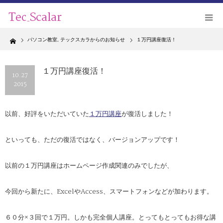
Home
パソコン教室
,
テックスカラからのお知らせ
１万円講座復活！
１万円講座復活！
10.27
2015
以前、好評をいただいていた
１万円講座
が復活しました！
といっても、ただの復活ではなく、バージョンアップです！
以前の１万円講座はホームページ作成関連のみでしたが、
今回から新たに、ExcelやAccess、スマートフォンなどが加わります。
６０分×３回で１万円。しかも完全個人講座。とってもとってもお得な講