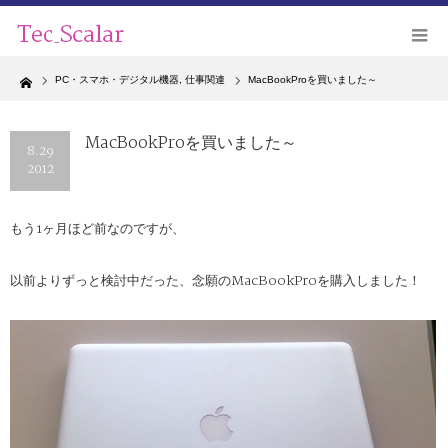
Home
PC・スマホ・デジタル機器
,
仕事関連
MacBookProを買いました～
MacBookProを買いました～
8.29
2012
もう1ヶ月ほど前なのですが、
以前よりずっと検討中だった、念願のMacBookProを購入しました！